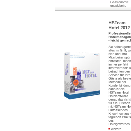
Gastronomie
entwickeln.
HSTeam
Hotel 2012
Professionelle
Hotelmanage
- leicht gemac
Sie haben gern
alles im Griff, w
sich und Ihre
Mitarbeiter spü
entlasten, möch
immer perfekt
informiert sein 
betrachten den
Service für Ihre
Gäste als beste
Methode der
Kundenbindung
dann ist die
HSTeam Hotel
Hotelsoftware
genau das richt
für Sie. Erleben
mit HSTeam Hot
umfassendes
Know-how aus 
täglichen Praxis
des
Hotelgewerbes..
weitere