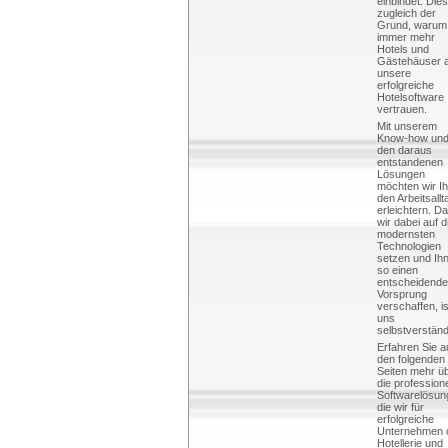
einbindet. Dies
zugleich der
Grund, warum
immer mehr
Hotels und
Gästehäuser 
unsere
erfolgreiche
Hotelsoftware
vertrauen.
Mit unserem
Know-how un
den daraus
entstandenen
Lösungen
möchten wir I
den Arbeitsallt
erleichtern. D
wir dabei auf d
modernsten
Technologien
setzen und Ih
so einen
entscheidend
Vorsprung
verschaffen, is
uns
selbstverständ
Erfahren Sie a
den folgenden
Seiten mehr ü
die profession
Softwarelösun
die wir für
erfolgreiche
Unternehmen 
Hotellerie und