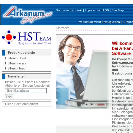
|
|
|
|
Startseite
Kontakt
Impressum
AGB
Site Map
|
|
Produktübersicht
Neuigkeiten
Suppor
Startseite
Willkomm
bei Arka
Produktübersicht
Software
HSTeam Hotel
Ihr kompeten
Softwarepart
HSTeam i-café
für Hotellerie
HSTeam Touch
und
Gastronomie
Newsletter
Um rund um d
Bleiben Sie auf dem Laufenden!
Uhr erfolgreic
Abbonieren Sie den Newsletter!
bestehen,
benötigen ger
Unternehmen 
Hotellerie und
Gastronomie e
Diese Seite empfehlen!
technologisch
Infrastruktur, d
allen Belangen
mithalten kann
Eine integriert
Plattform, die a
Prozesse erfa
und zuverläss