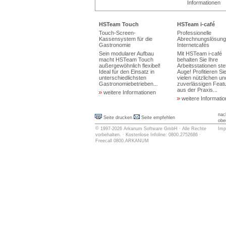
Informationen
HSTeam Touch
HSTeam i-café
Touch-Screen-
Professionelle
Kassensystem für die
Abrechnungslösung 
Gastronomie
Internetcafés
Sein modularer Aufbau
Mit HSTeam i-café
macht HSTeam Touch
behalten Sie Ihre
außergewöhnlich flexibel!
Arbeitsstationen ste
Ideal für den Einsatz in
Auge! Profitieren Si
unterschiedlichsten
vielen nützlichen un
Gastronomiebetrieben...
zuverlässigen Feat
aus der Praxis...
weitere Informationen
weitere Informati
nac
Seite drucken
Seite empfehlen
obe
©
1997-2026
Arkanum Software GmbH
· Alle Rechte
Imp
vorbehalten. · Kostenlose Infoline: 0800.2752686 ·
Freecall 0800.ARKANUM