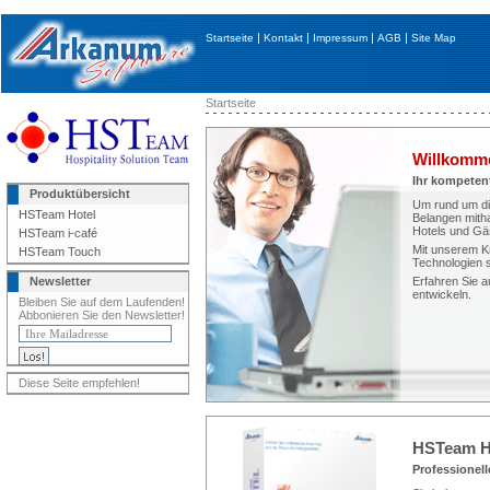
|
|
|
|
Startseite
Kontakt
Impressum
AGB
Site Map
Startseite
Willkomm
Ihr kompeten
Produktübersicht
Um rund um die
HSTeam Hotel
Belangen mitha
Hotels und Gäs
HSTeam i-café
Mit unserem K
HSTeam Touch
Technologien s
Newsletter
Erfahren Sie a
entwickeln.
Bleiben Sie auf dem Laufenden!
Abbonieren Sie den Newsletter!
Diese Seite empfehlen!
HSTeam H
Professionel