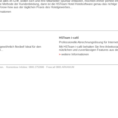
e alles im Griff, wollen sich und Ihre Mitarbeiter spürbar entlasten, möchten immer perfekt in
e Methode der Kundenbindung, dann ist die HSTeam Hotel Hotelsoftware genau das richtige f
now-how aus der täglichen Praxis des Hotelgewerbes...
rmationen
HSTeam i-café
Professionelle Abrechnungslösung für Interne
öhnlich flexibel! Ideal für den
Mit HSTeam i-café behalten Sie Ihre Arbeitsstat
...
nützlichen und zuverlässigen Features aus der
weitere Informationen
lten. · Kostenlose Infoline: 0800.2752686 · Freecall 0800.ARKANUM