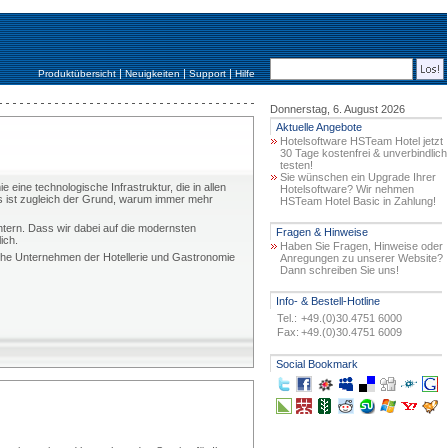
|
|
|
Produktübersicht
Neuigkeiten
Support
Hilfe
Donnerstag, 6. August 2026
Aktuelle Angebote
Hotelsoftware HSTeam Hotel jetzt
30 Tage kostenfrei & unverbindlich
testen!
Sie wünschen ein Upgrade Ihrer
ine technologische Infrastruktur, die in allen
Hotelsoftware? Wir nehmen
ies ist zugleich der Grund, warum immer mehr
HSTeam Hotel Basic in Zahlung!
tern. Dass wir dabei auf die modernsten
Fragen & Hinweise
ich.
Haben Sie Fragen, Hinweise oder
eiche Unternehmen der Hotellerie und Gastronomie
Anregungen zu unserer Website?
Dann schreiben Sie uns!
Info- & Bestell-Hotline
Tel.:
+49.(0)30.4751 6000
Fax:
+49.(0)30.4751 6009
Social Bookmark