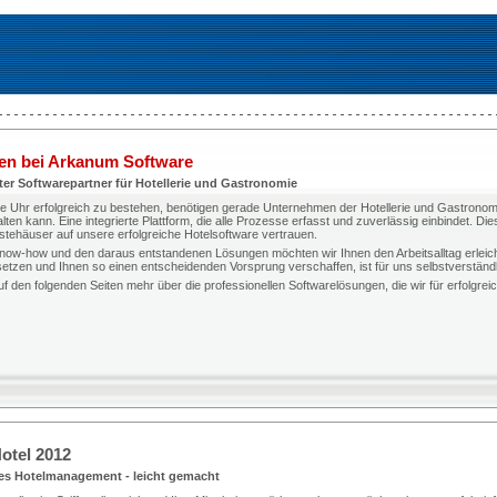
en bei Arkanum Software
ter Softwarepartner für Hotellerie und Gastronomie
 Uhr erfolgreich zu bestehen, benötigen gerade Unternehmen der Hotellerie und Gastronomie e
lten kann. Eine integrierte Plattform, die alle Prozesse erfasst und zuverlässig einbindet. D
tehäuser auf unsere erfolgreiche Hotelsoftware vertrauen.
now-how und den daraus entstandenen Lösungen möchten wir Ihnen den Arbeitsalltag erleich
etzen und Ihnen so einen entscheidenden Vorsprung verschaffen, ist für uns selbstverständl
uf den folgenden Seiten mehr über die professionellen Softwarelösungen, die wir für erfolgr
otel 2012
les Hotelmanagement - leicht gemacht