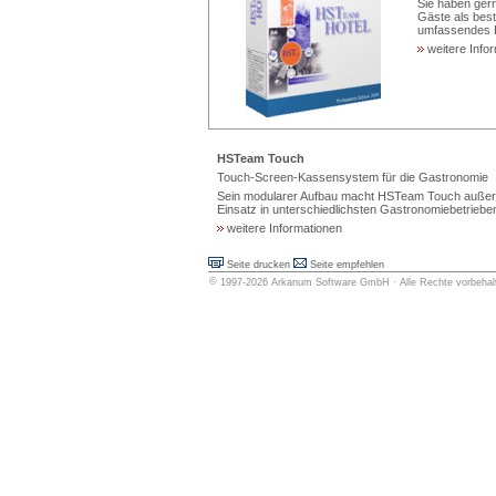
Sie haben gern
Gäste als best
umfassendes K
weitere Info
HSTeam Touch
Touch-Screen-Kassensystem für die Gastronomie
Sein modularer Aufbau macht HSTeam Touch außergew
Einsatz in unterschiedlichsten Gastronomiebetrieben
weitere Informationen
Seite drucken
Seite empfehlen
©
1997-2026
Arkanum Software GmbH
· Alle Rechte vorbeha