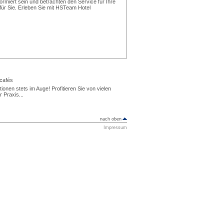
formiert sein und betrachten den Service für Ihre
ür Sie. Erleben Sie mit HSTeam Hotel
tcafés
ionen stets im Auge! Profitieren Sie von vielen
 Praxis...
nach oben
Impressum