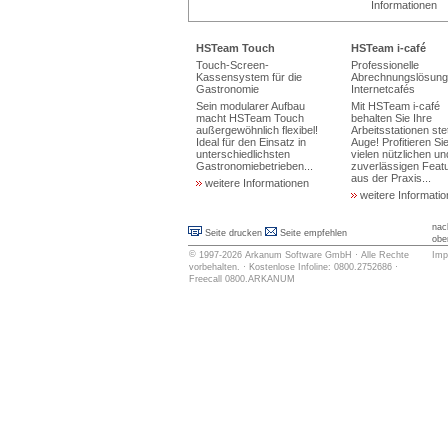
Informationen
HSTeam Touch
HSTeam i-café
Touch-Screen-
Professionelle
Kassensystem für die
Abrechnungslösung 
Gastronomie
Internetcafés
Sein modularer Aufbau
Mit HSTeam i-café
macht HSTeam Touch
behalten Sie Ihre
außergewöhnlich flexibel!
Arbeitsstationen ste
Ideal für den Einsatz in
Auge! Profitieren Si
unterschiedlichsten
vielen nützlichen un
Gastronomiebetrieben...
zuverlässigen Feat
aus der Praxis...
weitere Informationen
weitere Informati
nac
Seite drucken
Seite empfehlen
obe
©
1997-2026
Arkanum Software GmbH
· Alle Rechte
Imp
vorbehalten. · Kostenlose Infoline: 0800.2752686 ·
Freecall 0800.ARKANUM