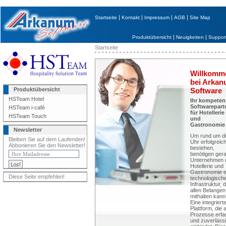
|
|
|
|
Startseite
Kontakt
Impressum
AGB
Site Map
|
|
Produktübersicht
Neuigkeiten
Suppor
Startseite
Willkomm
bei Arka
Produktübersicht
Software
HSTeam Hotel
Ihr kompeten
Softwarepart
HSTeam i-café
für Hotellerie
HSTeam Touch
und
Gastronomie
Newsletter
Um rund um d
Bleiben Sie auf dem Laufenden!
Uhr erfolgreic
Abbonieren Sie den Newsletter!
bestehen,
benötigen ger
Unternehmen 
Hotellerie und
Gastronomie e
Diese Seite empfehlen!
technologisch
Infrastruktur, d
allen Belangen
mithalten kann
Eine integriert
Plattform, die a
Prozesse erfa
und zuverläss