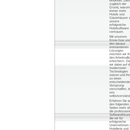
einbindet. Dies
zugleich der
Grund, warum
immer mehr
Hotels und
Gästehäuser 
unsere
erfolgreiche
Hotelsoftware
vertrauen.
Mit unserem
Know-how un
den daraus
entstandenen
Lösungen
möchten wir I
den Arbeitsallt
erleichtern. D
wir dabei auf d
modernsten
Technologien
setzen und Ih
so einen
entscheidend
Vorsprung
verschaffen, is
uns
selbstverständ
Erfahren Sie a
den folgenden
Seiten mehr ü
die profession
Softwarelösun
die wir für
erfolgreiche
Unternehmen 
Hotellerie und