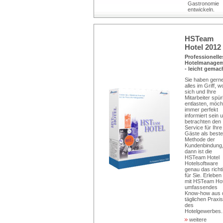
Gastronomie
entwickeln.
HSTeam
Hotel 2012
Professionelle
Hotelmanage
- leicht gemac
Sie haben gern
alles im Griff, w
sich und Ihre
Mitarbeiter spü
entlasten, möch
immer perfekt
informiert sein 
betrachten den
Service für Ihre
Gäste als beste
Methode der
Kundenbindung
dann ist die
HSTeam Hotel
Hotelsoftware
genau das richt
für Sie. Erleben
mit HSTeam Hot
umfassendes
Know-how aus 
täglichen Praxis
des
Hotelgewerbes..
weitere